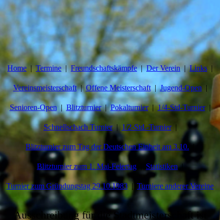
Home
Termine
Freundschaftskämpfe
Der Verein
Links
Vereinsmeisterschaft
Offene Meisterschaft
Jugend-Open
Senioren-Open
Blitzturnier
Pokalturnier
1/4-Std-Turnier
Schnellschach Turnier
1/2-Std.-Turnier
Blitzturnier zum Tag der Deutschen Einheit am 3.10.
Blitzturnier zum 1. Mai-Feiertag
Statistiken
Turnier zum Gründungstag 29.10.1983
Turniere anderer Vereine
Ausschreibung für die Stadtmeisterschaft ist