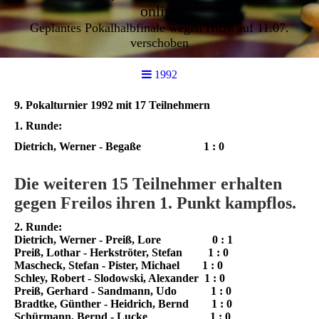
online
Geplantes Pokalhalbfinale wegen Hitze auf 11.07.
verschoben
1992
9. Pokalturnier 1992 mit 17 Teilnehmern
1. Runde:
Dietrich, Werner
- Begaße 1 : 0
Die weiteren 15 Teilnehmer erhalten
gegen Freilos ihren 1. Punkt kampflos.
2. Runde:
Dietrich, Werner -
Preiß, Lore
0 : 1
Preiß, Lothar
- Herkströter, Stefan 1 : 0
Mascheck, Stefan
- Pister, Michael 1 : 0
Schley, Robert
- Slodowski, Alexander 1 : 0
Preiß, Gerhard
- Sandmann, Udo 1 : 0
Bradtke, Günther
- Heidrich, Bernd 1 : 0
Schürmann, Bernd
- Lucke 1 : 0