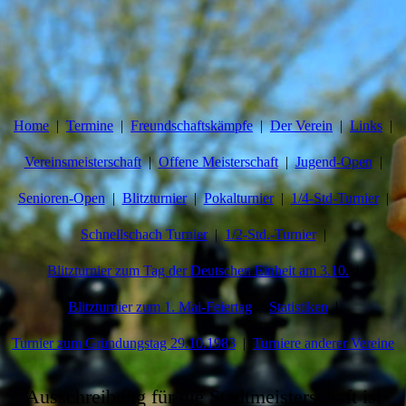
Home
Termine
Freundschaftskämpfe
Der Verein
Links
Vereinsmeisterschaft
Offene Meisterschaft
Jugend-Open
Senioren-Open
Blitzturnier
Pokalturnier
1/4-Std-Turnier
Schnellschach Turnier
1/2-Std.-Turnier
Blitzturnier zum Tag der Deutschen Einheit am 3.10.
Blitzturnier zum 1. Mai-Feiertag
Statistiken
Turnier zum Gründungstag 29.10.1983
Turniere anderer Vereine
Ausschreibung für die Stadtmeisterschaft ist