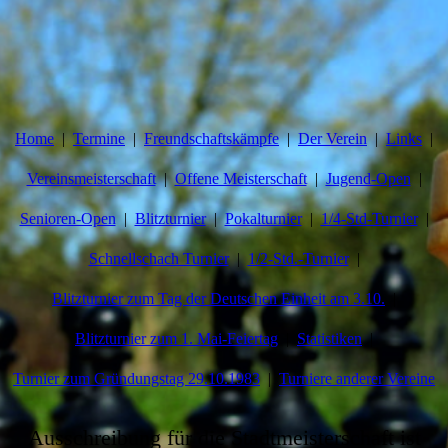
Home
Termine
Freundschaftskämpfe
Der Verein
Links
Vereinsmeisterschaft
Offene Meisterschaft
Jugend-Open
Senioren-Open
Blitzturnier
Pokalturnier
1/4-Std-Turnier
Schnellschach Turnier
1/2-Std.-Turnier
Blitzturnier zum Tag der Deutschen Einheit am 3.10.
Blitzturnier zum 1. Mai-Feiertag
Statistiken
Turnier zum Gründungstag 29.10.1983
Turniere anderer Vereine
Ausschreibung für die Stadtmeisterschaft ist