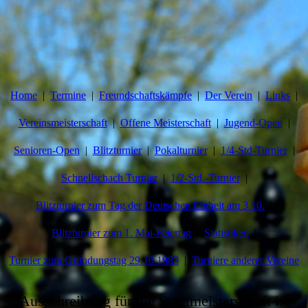
Home
Termine
Freundschaftskämpfe
Der Verein
Links
Vereinsmeisterschaft
Offene Meisterschaft
Jugend-Open
Senioren-Open
Blitzturnier
Pokalturnier
1/4-Std-Turnier
Schnellschach Turnier
1/2-Std.-Turnier
Blitzturnier zum Tag der Deutschen Einheit am 3.10.
Blitzturnier zum 1. Mai-Feiertag
Statistiken
Turnier zum Gründungstag 29.10.1983
Turniere anderer Vereine
Ausschreibung für die Stadtmeisterschaft ist