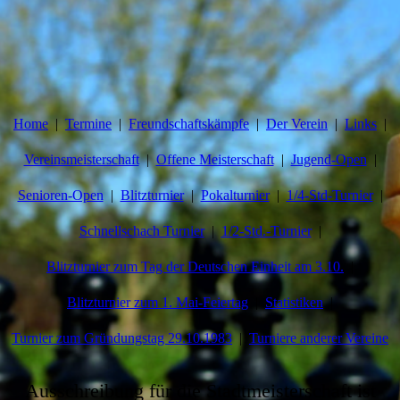
Home
Termine
Freundschaftskämpfe
Der Verein
Links
Vereinsmeisterschaft
Offene Meisterschaft
Jugend-Open
Senioren-Open
Blitzturnier
Pokalturnier
1/4-Std-Turnier
Schnellschach Turnier
1/2-Std.-Turnier
Blitzturnier zum Tag der Deutschen Einheit am 3.10.
Blitzturnier zum 1. Mai-Feiertag
Statistiken
Turnier zum Gründungstag 29.10.1983
Turniere anderer Vereine
Ausschreibung für die Stadtmeisterschaft ist