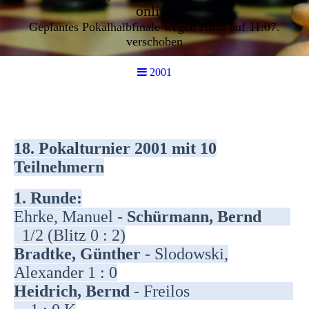
online
Geplantes Pokalhalbfinale wegen Hitze auf 11.07.
verschoben
2001
18. Pokalturnier 2001 mit 10
Teilnehmern
1. Runde:
Ehrke, Manuel -
Schürmann, Bernd
1/2 (Blitz 0 : 2)
Bradtke, Günther
- Slodowski,
Alexander 1 : 0
Heidrich, Bernd
- Freilos