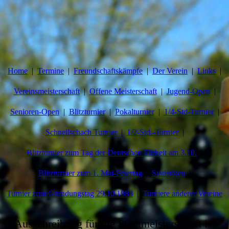
Home
Termine
Freundschaftskämpfe
Der Verein
Links
Vereinsmeisterschaft
Offene Meisterschaft
Jugend-Open
Senioren-Open
Blitzturnier
Pokalturnier
1/4-Std-Turnier
Schnellschach Turnier
1/2-Std.-Turnier
Blitzturnier zum Tag der Deutschen Einheit am 3.10.
Blitzturnier zum 1. Mai-Feiertag
Statistiken
Turnier zum Gründungstag 29.10.1983
Turniere anderer Vereine
Ausschreibung für die Stadtmeisterschaft ist