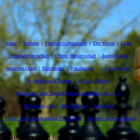
Home
Termine
Freundschaftskämpfe
Der Verein
Links
Vereinsmeisterschaft
Offene Meisterschaft
Jugend-Open
Senioren-Open
Blitzturnier
Pokalturnier
1/4-Std-Turnier
Schnellschach Turnier
1/2-Std.-Turnier
Blitzturnier zum Tag der Deutschen Einheit am 3.10.
Blitzturnier zum 1. Mai-Feiertag
Statistiken
Turnier zum Gründungstag 29.10.1983
Turniere anderer Vereine
Ausschreibung für die Stadtmeisterschaft ist