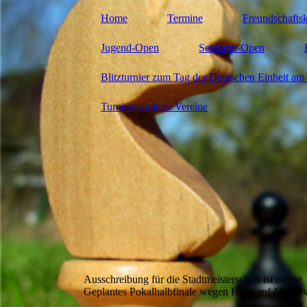
Home
Termine
Freundschafts
Jugend-Open
Senioren-Open
Blitzturnier zum Tag der Deutschen Einheit am 
Turniere anderer Vereine
Ausschreibung für die Stadtmeisterschaft ist online
Geplantes Pokalhalbfinale wegen Hitze auf 11.07. 