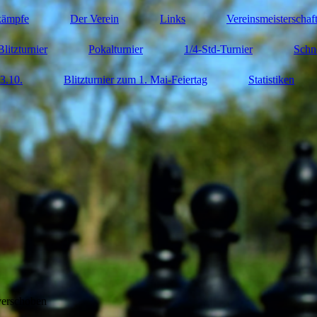
kämpfe
Der Verein
Links
Vereinsmeisterschaf
Blitzturnier
Pokalturnier
1/4-Std-Turnier
Schn
3.10.
Blitzturnier zum 1. Mai-Feiertag
Statistiken
verschoben