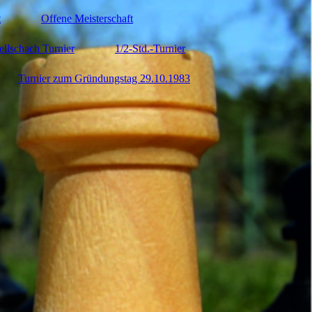
t
Offene Meisterschaft
ellschach Turnier
1/2-Std.-Turnier
Turnier zum Gründungstag 29.10.1983