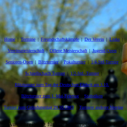
Home
Termine
Freundschaftskämpfe
Der Verein
Links
Vereinsmeisterschaft
Offene Meisterschaft
Jugend-Open
Senioren-Open
Blitzturnier
Pokalturnier
1/4-Std-Turnier
Schnellschach Turnier
1/2-Std.-Turnier
Blitzturnier zum Tag der Deutschen Einheit am 3.10.
Blitzturnier zum 1. Mai-Feiertag
Statistiken
Turnier zum Gründungstag 29.10.1983
Turniere anderer Vereine
Ausschreibung für die Stadtmeisterschaft ist