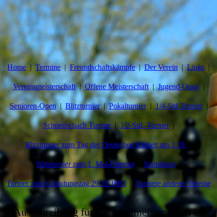
Home
Termine
Freundschaftskämpfe
Der Verein
Links
Vereinsmeisterschaft
Offene Meisterschaft
Jugend-Open
Senioren-Open
Blitzturnier
Pokalturnier
1/4-Std-Turnier
Schnellschach Turnier
1/2-Std.-Turnier
Blitzturnier zum Tag der Deutschen Einheit am 3.10.
Blitzturnier zum 1. Mai-Feiertag
Statistiken
Turnier zum Gründungstag 29.10.1983
Turniere anderer Vereine
Ausschreibung für die Stadtmeisterschaft ist