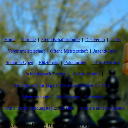
Home
Termine
Freundschaftskämpfe
Der Verein
Links
Vereinsmeisterschaft
Offene Meisterschaft
Jugend-Open
Senioren-Open
Blitzturnier
Pokalturnier
1/4-Std-Turnier
Schnellschach Turnier
1/2-Std.-Turnier
Blitzturnier zum Tag der Deutschen Einheit am 3.10.
Blitzturnier zum 1. Mai-Feiertag
Statistiken
Turnier zum Gründungstag 29.10.1983
Turniere anderer Vereine
Ausschreibung für die Stadtmeisterschaft ist