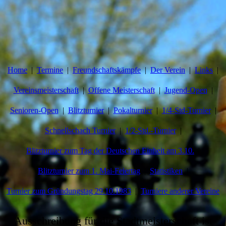
Home
Termine
Freundschaftskämpfe
Der Verein
Links
Vereinsmeisterschaft
Offene Meisterschaft
Jugend-Open
Senioren-Open
Blitzturnier
Pokalturnier
1/4-Std-Turnier
Schnellschach Turnier
1/2-Std.-Turnier
Blitzturnier zum Tag der Deutschen Einheit am 3.10.
Blitzturnier zum 1. Mai-Feiertag
Statistiken
Turnier zum Gründungstag 29.10.1983
Turniere anderer Vereine
Ausschreibung für die Stadtmeisterschaft ist