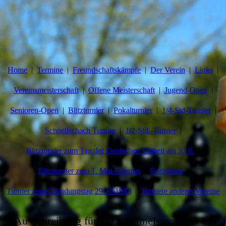
Home
Termine
Freundschaftskämpfe
Der Verein
Links
Vereinsmeisterschaft
Offene Meisterschaft
Jugend-Open
Senioren-Open
Blitzturnier
Pokalturnier
1/4-Std-Turnier
Schnellschach Turnier
1/2-Std.-Turnier
Blitzturnier zum Tag der Deutschen Einheit am 3.10.
Blitzturnier zum 1. Mai-Feiertag
Statistiken
Turnier zum Gründungstag 29.10.1983
Turniere anderer Vereine
Ausschreibung für die Stadtmeisterschaft ist